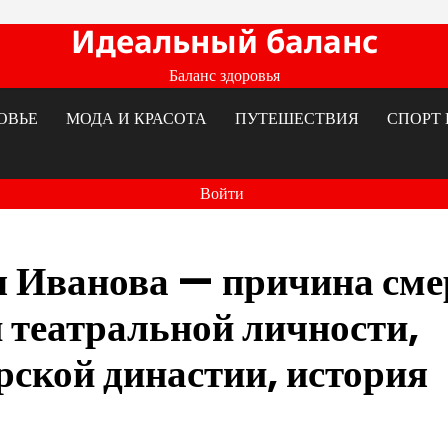
Идеальный баланс
Баланс здоровья
ОВЬЕ
МОДА И КРАСОТА
ПУТЕШЕСТВИЯ
СПОРТ 
Войти
я Иванова — причина сме
 театральной личности,
рской династии, история