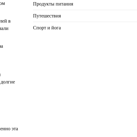
ном
Продукты питания
Путешествия
лей в
Спорт и йога
чали
за
м
 долгие
енно эта