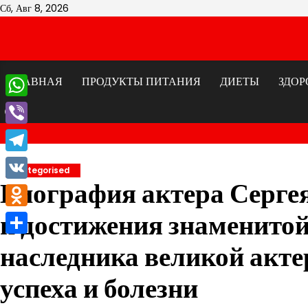
Перейти
Сб, Авг 8, 2026
к
содержимому
ГЛАВНАЯ
ПРОДУКТЫ ПИТАНИЯ
ДИЕТЫ
ЗДОР
WhatsApp
Viber
Telegram
Uncategorised
Биография актера Серге
VK
и достижения знаменитой
Odnoklassniki
Отправить
наследника великой акте
успеха и болезни