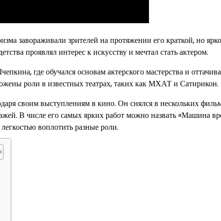
ризма завораживали зрителей на протяжении его краткой, но ярк
детства проявлял интерес к искусству и мечтал стать актером.
пкина, где обучался основам актерского мастерства и оттачива
ложены роли в известных театрах, таких как МХАТ и Сатирикон.
аря своим выступлениям в кино. Он снялся в нескольких фильм
нажей. В числе его самых ярких работ можно назвать «Машина в
 легкостью воплотить разные роли.