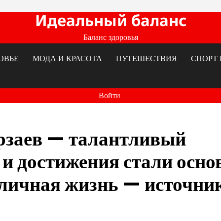
Идеальный баланс
Баланс здоровья
ОВЬЕ
МОДА И КРАСОТА
ПУТЕШЕСТВИЯ
СПОРТ 
Войти
рзаев — талантливый
 и достижения стали осно
 личная жизнь — источни