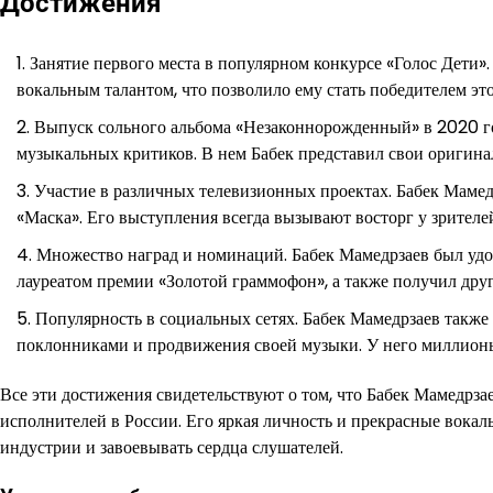
Достижения
Занятие первого места в популярном конкурсе «Голос Дети
вокальным талантом, что позволило ему стать победителем эт
Выпуск сольного альбома «Незаконнорожденный» в 2020 го
музыкальных критиков. В нем Бабек представил свои оригин
Участие в различных телевизионных проектах. Бабек Мамед
«Маска». Его выступления всегда вызывают восторг у зрител
Множество наград и номинаций. Бабек Мамедрзаев был удос
лауреатом премии «Золотой граммофон», а также получил др
Популярность в социальных сетях. Бабек Мамедрзаев также
поклонниками и продвижения своей музыки. У него миллио
Все эти достижения свидетельствуют о том, что Бабек Мамедрз
исполнителей в России. Его яркая личность и прекрасные вокал
индустрии и завоевывать сердца слушателей.