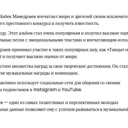
». Бабек Мамедрзаев впечатлил жюри и зрителей своим исключит
ого престижного конкурса и получить известность.
ду. Этот альбом стал очень популярным и получил высокие оце
альные песни с эмоциональными текстами и впечатляющим испо
рзаев принимал участие в таких популярных шоу, как «Танцы» и
ей и получают высокие оценки от жюри.
тоен множества наград за свои творческие достижения. Он стал
угие музыкальные награды и номинации.
 активно использует социальные сети для общения со своими
ны подписчиков в Instagram и YouTube.
аев — один из самых талантливых и перспективных молодых
ьные данные позволяют ему с успехом развиваться в музыкально