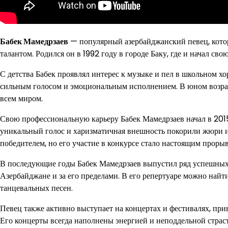
Бабек Мамедрзаев
— популярный азербайджанский певец, кото
талантом. Родился он в 1992 году в городе Баку, где и начал св
С детства Бабек проявлял интерес к музыке и пел в школьном 
сильным голосом и эмоциональным исполнением. В юном возраст
всем миром.
Свою профессиональную карьеру Бабек Мамедрзаев начал в 2015 
уникальный голос и харизматичная внешность покорили жюри и з
победителем, но его участие в конкурсе стало настоящим прорыв
В последующие годы Бабек Мамедрзаев выпустил ряд успешных
Азербайджане и за его пределами. В его репертуаре можно найт
танцевальных песен.
Певец также активно выступает на концертах и фестивалях, пр
Его концерты всегда наполнены энергией и неподдельной страс