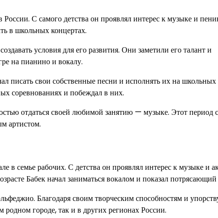
в России. С самого детства он проявлял интерес к музыке и пени
ать в школьных концертах.
создавать условия для его развития. Они заметили его талант и
гре на пианино и вокалу.
чал писать свои собственные песни и исполнять их на школьных
ных соревнованиях и побеждал в них.
ностью отдаться своей любимой занятию — музыке. Этот период 
ым артистом.
ле в семье рабочих. С детства он проявлял интерес к музыке и а
зрасте Бабек начал заниматься вокалом и показал потрясающий 
льфеджио. Благодаря своим творческим способностям и упорству
м родном городе, так и в других регионах России.