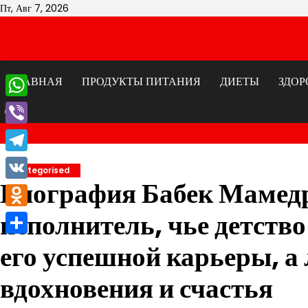
Перейти
Пт, Авг 7, 2026
к
содержимому
ГЛАВНАЯ
ПРОДУКТЫ ПИТАНИЯ
ДИЕТЫ
ЗДОР
WhatsApp
Viber
Telegram
Uncategorised
Биография Бабек Мамед
VK
исполнитель, чье детство
Odnoklassniki
Отправить
его успешной карьеры, а
вдохновения и счастья