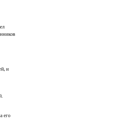
ел
онников
й, и
й.
а его