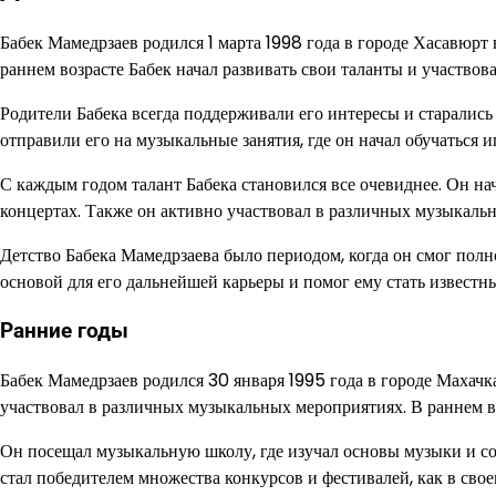
Бабек Мамедрзаев родился 1 марта 1998 года в городе Хасавюрт 
раннем возрасте Бабек начал развивать свои таланты и участвов
Родители Бабека всегда поддерживали его интересы и старались 
отправили его на музыкальные занятия, где он начал обучаться и
С каждым годом талант Бабека становился все очевиднее. Он на
концертах. Также он активно участвовал в различных музыкаль
Детство Бабека Мамедрзаева было периодом, когда он смог пол
основой для его дальнейшей карьеры и помог ему стать известн
Ранние годы
Бабек Мамедрзаев родился 30 января 1995 года в городе Махачка
участвовал в различных музыкальных мероприятиях. В раннем во
Он посещал музыкальную школу, где изучал основы музыки и со
стал победителем множества конкурсов и фестивалей, как в свое