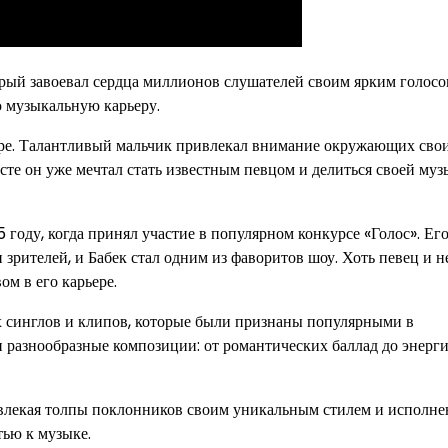
рый завоевал сердца миллионов слушателей своим ярким голосо
ою музыкальную карьеру.
хоре. Талантливый мальчик привлекал внимание окружающих сво
е он уже мечтал стать известным певцом и делиться своей муз
году, когда принял участие в популярном конкурсе «Голос». Ег
рителей, и Бабек стал одним из фаворитов шоу. Хоть певец и не
ом в его карьере.
 синглов и клипов, которые были признаны популярными в
и разнообразные композиции: от романтических баллад до энерг
ивлекая толпы поклонников своим уникальным стилем и исполне
тью к музыке.