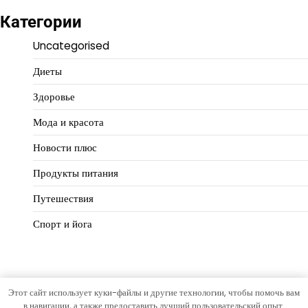
Категории
Uncategorised
Диеты
Здоровье
Мода и красота
Новости плюс
Продукты питания
Путешествия
Спорт и йога
Этот сайт использует куки-файлы и другие технологии, чтобы помочь вам
Copyright © 2026
Идеальный баланс
Тема Hourly News от
в навигации, а также предоставить лучший пользовательский опыт.