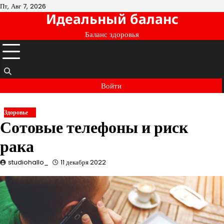
Перейти
Пт, Авг 7, 2026
Идеальный баланс
к
содержимому
Баланс здоровья
Войти
Здоровье
Сотовые телефоны и риск
рака
studiohallo_
11 декабря 2022