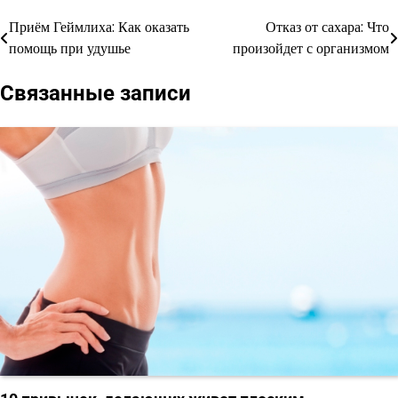
Приём Геймлиха: Как оказать
Отказ от сахара: Что
Навигация
помощь при удушье
произойдет с организмом
по
Связанные записи
записям