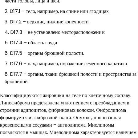
части головы, лица и шеи.
D17.1 – тело, например, на спине или ягодицах.
D17.2 – верхние, нижние конечности.
D17.3 – не установлено месторасположение;
D17.4 – область груди.
D17.5 – органы брюшной полости.
D17.6 – пах, например, поражение семенного канатика.
D17.7 – органы, ткани брюшной полости и пространства за
брюшиной.
Классифицируются жировики на теле по клеточному составу.
Липофиброма представлена уплотнением с преобладанием в
строении адипоцитов, фибриновых волокон. Фибролипома
формируется из фиброзной ткани. Опухоль, пронизанная
кровеносными сосудами – ангиолипома. Миолипомы
появляются в мышцах. Миелолипома характеризуется наличием