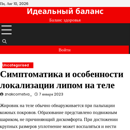
Перейти
Пн, Авг 10, 2026
Идеальный баланс
к
содержимому
Баланс здоровья
Войти
Uncategorised
Симптоматика и особенности
локализации липом на теле
znakcomstva_
7 января 2023
Жировик на теле обычно обнаруживается при пальпации
кожных покровов. Образование представлено подвижным
шариком, не причиняющий дискомфорта. При достижении
крупных размеров уплотнение может воспаляться и нести