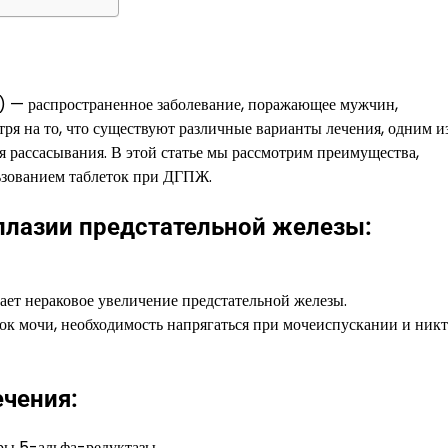
) — распространенное заболевание, поражающее мужчин,
я на то, что существуют различные варианты лечения, одним из
я рассасывания. В этой статье мы рассмотрим преимущества,
ьзованием таблеток при ДГПЖ.
плазии предстательной железы:
ает нераковое увеличение предстательной железы.
к мочи, необходимость напрягаться при мочеиспускании и ник
ечения:
ры 5-альфа-редуктазы.