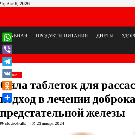
Перейти
Чт, Авг 6, 2026
к
содержимому
ГЛАВНАЯ
ПРОДУКТЫ ПИТАНИЯ
ДИЕТЫ
ЗДОР
WhatsApp
Viber
Telegram
Здоровье
Сила таблеток для расс
VK
подход в лечении доброк
Odnoklassniki
Отправить
предстательной железы
studiohallo_
23 января 2024