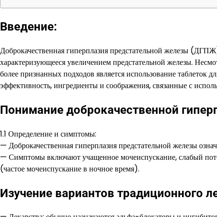
Введение:
Доброкачественная гиперплазия предстательной железы (ДГПЖ
характеризующееся увеличением предстательной железы. Несмотр
более признанных подходов является использование таблеток дл
эффективность, ингредиенты и соображения, связанные с испол
Понимание доброкачественной гипер
1.1 Определение и симптомы:
— Доброкачественная гиперплазия предстательной железы означ
— Симптомы включают учащенное мочеиспускание, слабый пото
(частое мочеиспускание в ночное время).
Изучение вариантов традиционного л
— Лекарства: обычно назначаются альфа-блокаторы и ингибито