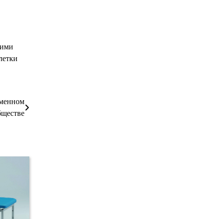
кими
летки
еменном
бществе