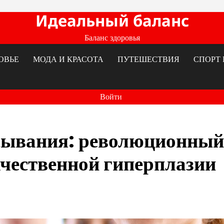
Идеальный баланс
Баланс здоровья
ОВЬЕ
МОДА И КРАСОТА
ПУТЕШЕСТВИЯ
СПОРТ 
Войти
асывания: революционный
ачественной гиперплазии