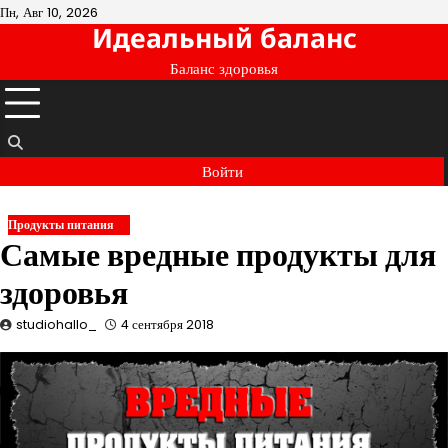
Перейти
Пн, Авг 10, 2026
Идеальный баланс
к
содержимому
Баланс здоровья
Войти
Продукты питания
Самые вредные продукты для
здоровья
studiohallo_
4 сентября 2018