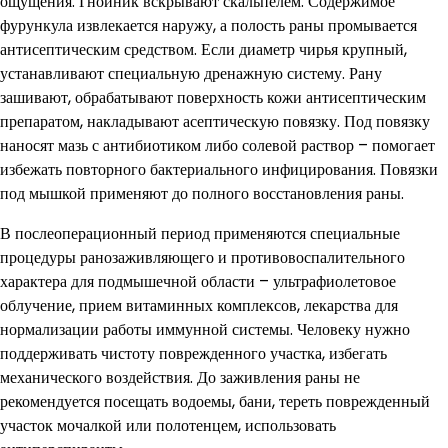
ощущения. Гнойник вскрывают скальпелем. Содержимое
фурункула извлекается наружу, а полость раны промывается
антисептическим средством. Если диаметр чирья крупный,
устанавливают специальную дренажную систему. Рану
зашивают, обрабатывают поверхность кожи антисептическим
препаратом, накладывают асептическую повязку. Под повязку
наносят мазь с антибиотиком либо солевой раствор – помогает
избежать повторного бактериального инфицирования. Повязки
под мышкой применяют до полного восстановления раны.
В послеоперационный период применяются специальные
процедуры ранозаживляющего и противовоспалительного
характера для подмышечной области – ультрафиолетовое
облучение, прием витаминных комплексов, лекарства для
нормализации работы иммунной системы. Человеку нужно
поддерживать чистоту поврежденного участка, избегать
механического воздействия. До заживления раны не
рекомендуется посещать водоемы, бани, тереть поврежденный
участок мочалкой или полотенцем, использовать