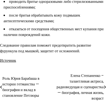
проводить бритье одноразовыми либо стерилизованными
приспособлениями;
после бритья обрабатывать кожу подмышек
антисептическими средствами;
отказаться от посещения общественных мест купания при
наличии повреждений кожи.
Следование правилам поможет предотвратить развитие
фурункула под мышкой, защитит от осложнений.
Источник
Елена Степаненко –
Навигация
Роль Юрия Барабаша в
талантливая актриса,
истории гетманства —
по
радиоведущая и сценаристка
биография и вклад в
— биография, личная жизнь,
записям
становление Петлюры
возраст