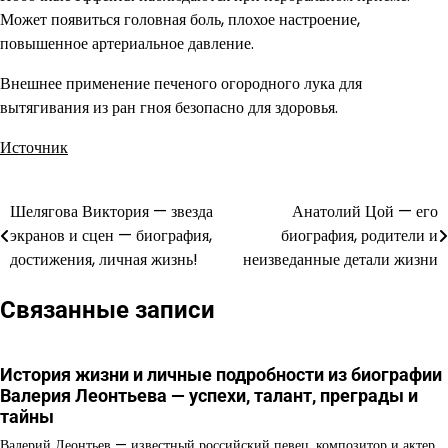
Может появиться головная боль, плохое настроение,
повышенное артериальное давление.
Внешнее применение печеного огородного лука для
вытягивания из ран гноя безопасно для здоровья.
Источник
Шелягова Виктория — звезда
Анатолий Цой — его
Навигация
экранов и сцен — биография,
биография, родители и
по
достижения, личная жизнь!
неизведанные детали жизни
записям
Связанные записи
История жизни и личные подробности из биографии
Валерия Леонтьева — успехи, талант, преграды и
тайны
Валерий Леонтьев — известный российский певец, композитор и актер,