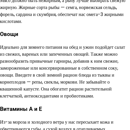
Мясо должно быть нежирным, а рыбу лучше выбирать свежую
жирную. Жирные сорта рыбы — семга, норвежская сельдь,
форель, сардина и скумбрия, обеспечат нас омега-3 жирными
кислотами.
Овощи
Идеально для зимнего питания на обед и ужин подойдет салат
из свежих, вареных или запеченных овощей. Также можно
разнообразить привычные гарниры, добавив к ним свежие,
замороженные или консервированные в собственном соку,
овощи. Введите в свой зимний рацион блюда из тыквы и
корнеплодов — репы, свеклы, моркови. Не забывайте о
квашенной капусте. Она обогатит рацион растительной
клетчаткой, антиоксидантами и пробиотиками.
Витамины А и Е
Из-за мороза и холодного ветра у нас пересыхает кожа и
обветриваются губы, а сухой воздух в отапливаемых