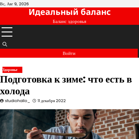
Перейти
Вс, Авг 9, 2026
Идеальный баланс
к
содержимому
Баланс здоровья
Войти
Здоровье
Подготовка к зиме: что есть в
холода
studiohallo_
11 декабря 2022