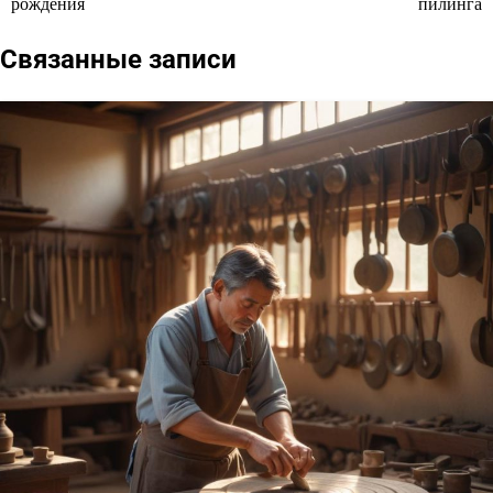
рождения
пилинга
по
Связанные записи
записям