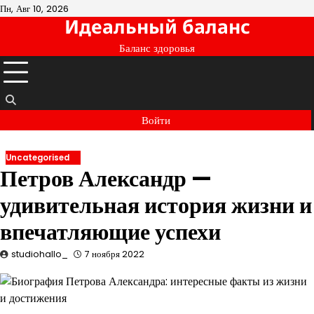
Перейти
Пн, Авг 10, 2026
Идеальный баланс
к
содержимому
Баланс здоровья
Войти
Uncategorised
Петров Александр —
удивительная история жизни и
впечатляющие успехи
studiohallo_
7 ноября 2022