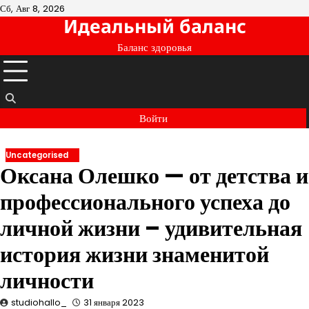
Перейти
Сб, Авг 8, 2026
Идеальный баланс
к
содержимому
Баланс здоровья
Войти
Uncategorised
Оксана Олешко — от детства и
профессионального успеха до
личной жизни – удивительная
история жизни знаменитой
личности
studiohallo_
31 января 2023