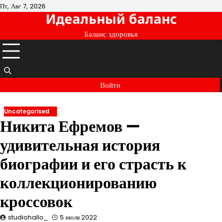
Перейти
Пт, Авг 7, 2026
Идеальный баланс
к
содержимому
Баланс здоровья
Войти
Uncategorised
Никита Ефремов —
удивительная история
биографии и его страсть к
коллекционированию
кроссовок
studiohallo_
5 июля 2022