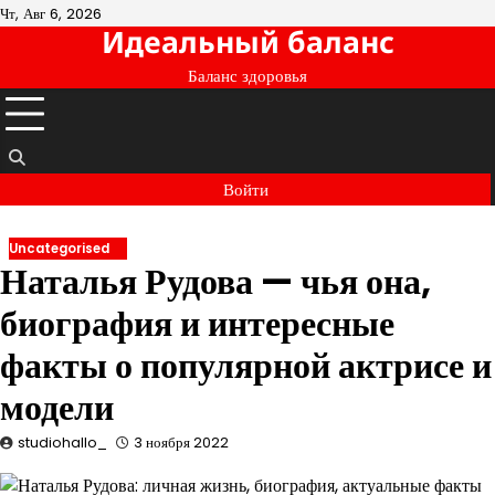
Перейти
Чт, Авг 6, 2026
Идеальный баланс
к
содержимому
Баланс здоровья
Войти
Uncategorised
Наталья Рудова — чья она,
биография и интересные
факты о популярной актрисе и
модели
studiohallo_
3 ноября 2022