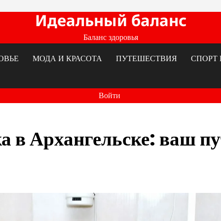
Идеальный баланс
Баланс здоровья
ОВЬЕ
МОДА И КРАСОТА
ПУТЕШЕСТВИЯ
СПОРТ 
Войти
а в Архангельске: ваш п