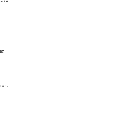
ет
тов,