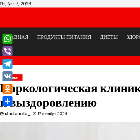
Перейти
Пт, Авг 7, 2026
к
содержимому
ГЛАВНАЯ
ПРОДУКТЫ ПИТАНИЯ
ДИЕТЫ
ЗДОР
WhatsApp
Viber
Telegram
Здоровье
Наркологическая клиник
VK
к выздоровлению
Odnoklassniki
Отправить
studiohallo_
17 октября 2024