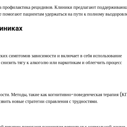
на профилактика рецидивов. Клиники предлагают поддерживаю
ые помогают пациентам удержаться на пути к полному выздоровл
иниках
их симптомов зависимости и включает в себя использование
снизить тягу к алкоголю или наркотикам и облегчить процесс
ости. Методы, такие как когнитивно-поведенческая терапия (К
звить новые стратегии справления с трудностями.
ой терапии помогают пациентам вернуться к нормальной жизни.