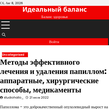
Перейти
Сб, Авг 8, 2026
Идеальный баланс
к
содержимому
Баланс здоровья
Войти
Uncategorised
Методы эффективного
лечения и удаления папиллом:
аппаратные, хирургические
способы, медикаменты
studiohallo_
21 июля 2022
Папиллома – это доброкачественный опухолевидный вырост на