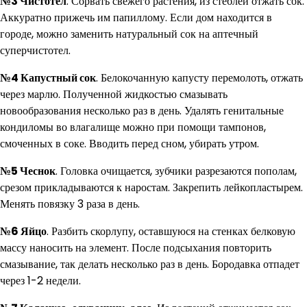
№3 Чистотел
. Сорвать свежего растения, из стеблей отжать сок.
Аккуратно прижечь им папиллому. Если дом находится в
городе, можно заменить натуральный сок на аптечный
суперчистотел.
№4 Капустный сок
. Белокочанную капусту перемолоть, отжать
через марлю. Полученной жидкостью смазывать
новообразования несколько раз в день. Удалять генитальные
кондиломы во влагалище можно при помощи тампонов,
смоченных в соке. Вводить перед сном, убирать утром.
№5 Чеснок
. Головка очищается, зубчики разрезаются пополам,
срезом прикладываются к наростам. Закрепить лейкопластырем.
Менять повязку 3 раза в день.
№6 Яйцо
. Разбить скорлупу, оставшуюся на стенках белковую
массу наносить на элемент. После подсыхания повторить
смазывание, так делать несколько раз в день. Бородавка отпадет
через 1-2 недели.