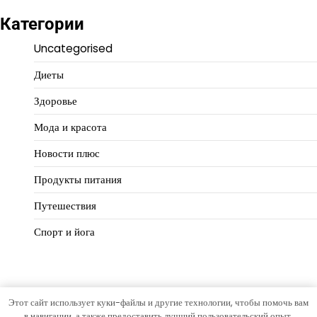
Категории
Uncategorised
Диеты
Здоровье
Мода и красота
Новости плюс
Продукты питания
Путешествия
Спорт и йога
Этот сайт использует куки-файлы и другие технологии, чтобы помочь вам
Copyright © 2026
Идеальный баланс
Тема Hourly News от
в навигации, а также предоставить лучший пользовательский опыт.