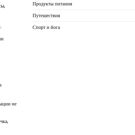
Продукты питания
сы,
Путешествия
.
Спорт и йога
ни
а
зации не
чка,