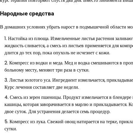
курс терапии повторяют спустя два дня. Вместо линимента Вишн
Народные средства
В домашних условиях убрать нарост в подмышечной области мо
Настойка из плюща. Измельченные листья растения заливаютс
жидкость сливается, а смесь из листьев применяется для комп
длится до тех пор, пока опухоль не исчезнет с кожи.
Компресс из водки и меда. Мед и водка смешиваются в пропо
больному месту, меняют три раза в сутки.
Листья золотого уса. Ингредиент измельчается, прикладывае
Курс лечения составляет две недели.
Смесь из зерен пшеницы. Продукт измельчается в блендере 
кашицы, которая заворачивается в марлю и прикладывается. 
двое суток. Для устранения делается семь процедур.
Компресс из лука. Свежий овощ натирается на терке, прикл
сутки.