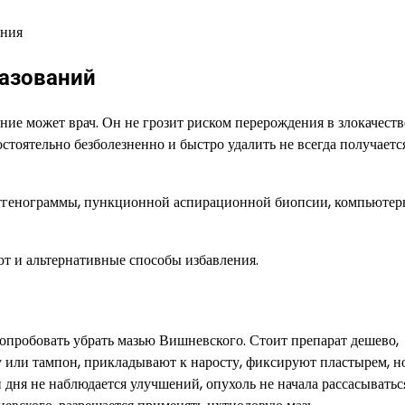
разований
ние может врач. Он не грозит риском перерождения в злокачест
стоятельно безболезненно и быстро удалить не всегда получается
тгенограммы, пункционной аспирационной биопсии, компьютер
ют и альтернативные способы избавления.
пробовать убрать мазью Вишневского. Стоит препарат дешево,
у или тампон, прикладывают к наросту, фиксируют пластырем, н
и дня не наблюдается улучшений, опухоль не начала рассасываться