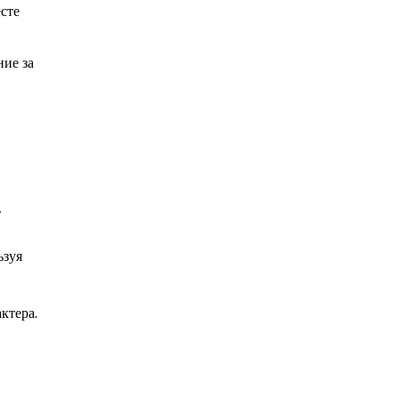
сте
ние за
т
ьзуя
ктера.