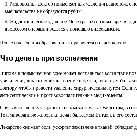
Радиоволны. Доктор применяет для удаления радионож, с п
вмешательства не образуются рубцы.
Эндоскопическое удаление. Через разрез на коже врач ввод
процессом операции ведется с помощью видеокамеры.
После извлечения образование отправляется на гистологию.
Что делать при воспалении
Липома в подмышечной зоне может воспалиться вследствие пов
увеличение, покраснение, нагноение опухоли, чувствует боль, м
доктору, чтобы провести удаление хирургическим путем. Если т
антисептические и противовоспалительные медикаменты.
Снять воспаление, устранить боль можно мазью Видестим, в сост
Травмированные жировики лечат бальзамом Витаон, в его состав
Лекарство снимает боль, ускоряет заживление тканей, обладае