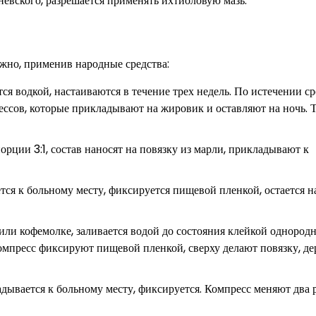
евского, разрешается применять ихтиоловую мазь.
жно, применив народные средства:
я водкой, настаиваются в течение трех недель. По истечении ср
рессов, которые прикладывают на жировик и оставляют на ночь. 
рции 3:1, состав наносят на повязку из марли, прикладывают к
тся к больному месту, фиксируется пищевой пленкой, остается на
или кофемолке, заливается водой до состояния клейкой однород
Компресс фиксируют пищевой пленкой, сверху делают повязку, д
адывается к больному месту, фиксируется. Компресс меняют два р