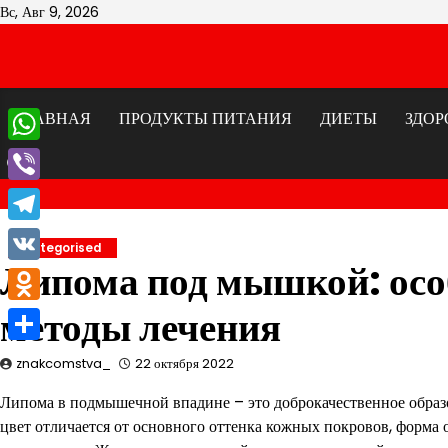
Перейти
Вс, Авг 9, 2026
к
содержимому
ГЛАВНАЯ
ПРОДУКТЫ ПИТАНИЯ
ДИЕТЫ
ЗДОР
WhatsApp
Viber
Telegram
Uncategorised
Липома под мышкой: осо
VK
методы лечения
Odnoklassniki
Отправить
znakcomstva_
22 октября 2022
Липома в подмышечной впадине – это доброкачественное образо
цвет отличается от основного оттенка кожных покровов, форма о