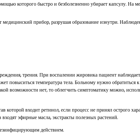
омощью которого быстро и безболезненно убирает капсулу. На ме
ит медицинский прибор, разрушая образование изнутри. Наблюде
реждения, трения. При воспалении жировика пациент наблюдае
ожет повыситься температура тела. Больному нужно обратиться к
акой возможности нет, то облегчить симптоматику можно, испол
ав которой входит ретинол, если процесс не принял острого хара
 входят эфирные масла, экстракты полезных растений.
т дезинфицирующим действием.