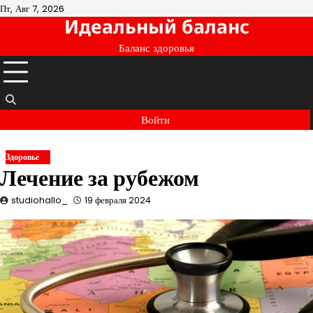
Перейти
Пт, Авг 7, 2026
Идеальный баланс
к
содержимому
Баланс здоровья
Войти
Здоровье
Лечение за рубежом
studiohallo_
19 февраля 2024