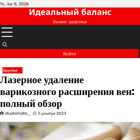
Перейти
Чт, Авг 6, 2026
Идеальный баланс
к
содержимому
Баланс здоровья
Войти
Здоровье
Лазерное удаление
варикозного расширения вен:
полный обзор
studiohallo_
11 декабря 2023