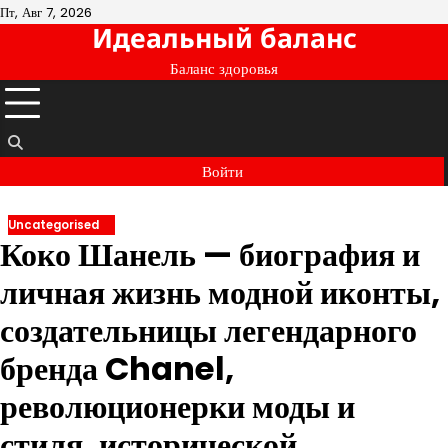
Перейти
Пт, Авг 7, 2026
Идеальный баланс
к
содержимому
Баланс здоровья
Войти
Uncategorised
Коко Шанель — биография и
личная жизнь модной иконты,
создательницы легендарного
бренда Chanel,
революционерки моды и
стиля, исторической