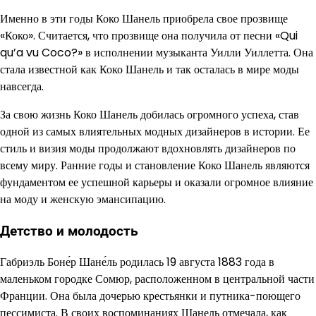
Именно в эти годы Коко Шанель приобрела свое прозвище
«Коко». Считается, что прозвище она получила от песни «Qui
qu’a vu Coco?» в исполнении музыканта Уилли Уиллетта. Она
стала известной как Коко Шанель и так осталась в мире моды
навсегда.
За свою жизнь Коко Шанель добилась огромного успеха, став
одной из самых влиятельных модных дизайнеров в истории. Ее
стиль и визия моды продолжают вдохновлять дизайнеров по
всему миру. Ранние годы и становление Коко Шанель являются
фундаментом ее успешной карьеры и оказали огромное влияние
на моду и женскую эмансипацию.
Детство и молодость
Габриэль Боне́р Шане́ль родилась 19 августа 1883 года в
маленьком городке Сомюр, расположенном в центральной части
Франции. Она была дочерью крестьянки и путника-поющего
пессимиста. В своих воспоминаниях Шанель отмечала, как