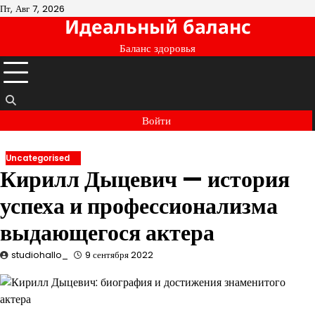
Перейти
Пт, Авг 7, 2026
Идеальный баланс
к
содержимому
Баланс здоровья
Войти
Uncategorised
Кирилл Дыцевич — история
успеха и профессионализма
выдающегося актера
studiohallo_
9 сентября 2022