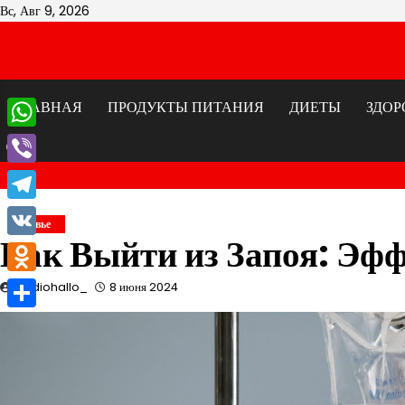
Перейти
Вс, Авг 9, 2026
к
содержимому
ГЛАВНАЯ
ПРОДУКТЫ ПИТАНИЯ
ДИЕТЫ
ЗДОР
WhatsApp
Viber
Telegram
Здоровье
Как Выйти из Запоя: Эф
VK
Odnoklassniki
studiohallo_
8 июня 2024
Отправить