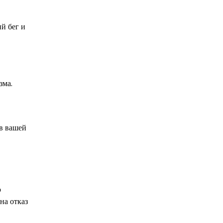
й бег и
зма.
 в вашей
ю
на отказ