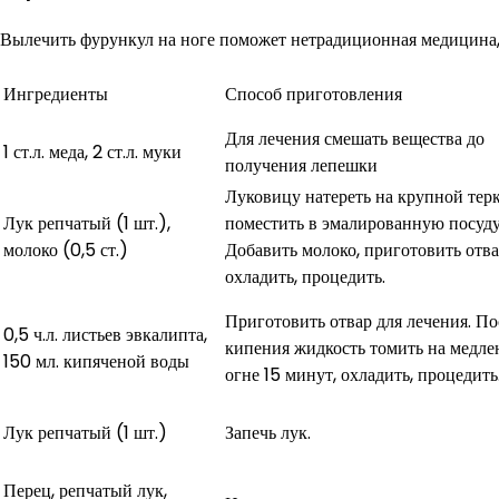
Вылечить фурункул на ноге поможет нетрадиционная медицина,
Ингредиенты
Способ приготовления
Для лечения смешать вещества до
1 ст.л. меда, 2 ст.л. муки
получения лепешки
Луковицу натереть на крупной терк
Лук репчатый (1 шт.),
поместить в эмалированную посуду
молоко (0,5 ст.)
Добавить молоко, приготовить отва
охладить, процедить.
Приготовить отвар для лечения. По
0,5 ч.л. листьев эвкалипта,
кипения жидкость томить на медл
150 мл. кипяченой воды
огне 15 минут, охладить, процедить
Лук репчатый (1 шт.)
Запечь лук.
Перец, репчатый лук,