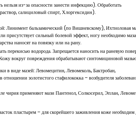
ь нельзя из-за опасности занести инфекцию). Обработать
раствор, салициловый спирт, Хлоргексидин).
ой: Линимент бальзамический (по Вишневскому), Ихтиоловая ма
сли присутствует сильный болевой эффект, ногу необходимо маза
ства наносят на повязку или на рану.
ать перекисью водорода. Запрещается наносить на раневую пове
. Кожу вокруг повреждения обрабатывают синтомициновой мазью
и в виде мазей: Левомецитин, Левомеколь, Бактробан,
 отношении золотистого стафилококка – возбудителя заболеван
ле чирия применяют мази Пантенол, Солкосерил, Эплан, Левоме
часток пластырем – для скорейшего заживления коже необходим