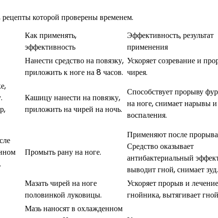
 рецепты которой проверены временем.
Как применять,
Эффективность, результат
эффективность
применения
Нанести средство на повязку,
Ускоряет созревание и про
приложить к ноге на 8 часов.
чирея.
е,
Способствует прорыву фу
.
Кашицу нанести на повязку,
на ноге, снимает нарывы и
р,
приложить на чирей на ночь.
воспаления.
Применяют после прорыва 
сле
Средство оказывает
енном
Промыть рану на ноге.
антибактериальный эффект
.
выводит гной, снимает зуд.
Мазать чирей на ноге
Ускоряет прорыв и лечени
половинкой луковицы.
гнойника, вытягивает гной
Мазь наносят в охлажденном