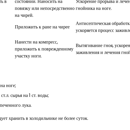
ь в
состоянии. Наносить на
Ускорение прорыва и лече
повязку или непосредственно
гнойника на ноге.
на чирей.
Антисептическая обработк
Приложить к ране на чирее
ускоряется процесс заживл
Нанести на компресс,
Вытягивание гноя, ускоре
приложить к поврежденному
заживления и лечения гно
участку ноги.
на ноге;
т.л. сырья на 1 ст. воды;
печенного лука.
ует хранить в холодильнике не более суток.