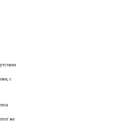
сутствии
ови, с
ента
этот же