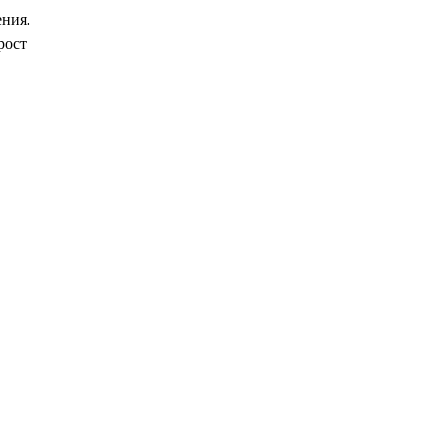
ния.
рост