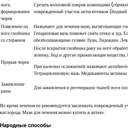
ноге,
Срезать волосяной покров ножницами (сбриват
формирование
поврежденный участок антисептиком (йодный 
чирея
Появление на
Назначают для лечения мази, вытягивающие гн
ноге гнойника
Гепариновая мазь поможет снять отеки и зуд. Е
со стержнем
обезболивающими гелями Луан, Лидокаин. Лекар
После вскрытия гнойника рану на ноге обработ
зеленку, йод и другие прижигающие вещества
Прорыв чирея
При наличии осложнений назначают антибиотик
Тетрациклиновую мазь. Медикаменты активны в
Заживление
Для заживления и регенерации тканей ноги пос
раны
Во время лечения не рекомендуется заклеивать поврежденный у
кислорода. Мази для лечения можно купить в аптеке.
Народные способы