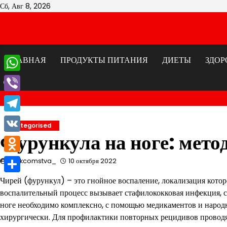
Перейти
Сб, Авг 8, 2026
к
содержимому
ГЛАВНАЯ
ПРОДУКТЫ ПИТАНИЯ
ДИЕТЫ
ЗДОР
WhatsApp
Viber
Telegram
Uncategorised
Фурункула на ноге: мето
VK
Odnoklassniki
znakcomstva_
10 октября 2022
Отправить
Чирей (фурункул) – это гнойное воспаление, локализация котор
воспалительный процесс вызывает стафилококковая инфекция, с
ноге необходимо комплексно, с помощью медикаментов и народ
хирургически. Для профилактики повторных рецидивов провод