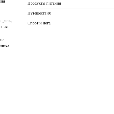
ния
Продукты питания
Путешествия
а раны,
Спорт и йога
ения.
ние
йника.