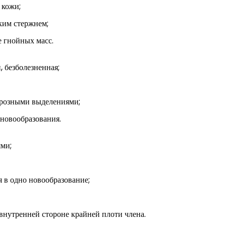
 кожи;
ким стержнем;
 гнойных масс.
, безболезненная;
ерозными выделениями;
 новообразования.
ями;
я в одно новообразование;
внутренней стороне крайней плоти члена.