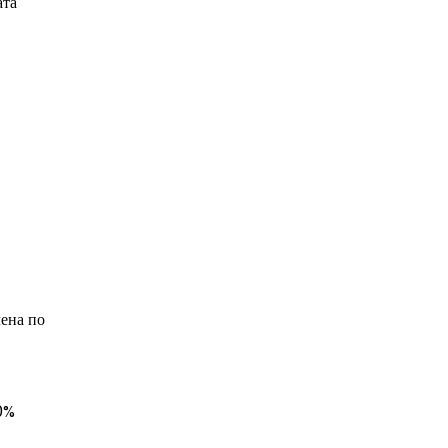
ата
ена по
0%