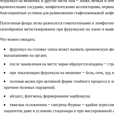
Фурункул на мошонке, в другой части таза – лобке, яичках и пе
кровеносными сосудами, лимфатическими коллекторами, нервными
благоприятные условия для размножения стафилококковой инфе
Патогенная флора легко разносится гематогенными и лимфоген
своеобразное метастазирование при фурункулах на члене и выяв
Что можно ожидать:
фурункул на головке члена может вызвать хроническую ф
высыпаниями на органе;
после заживления на месте чирья образуется впадина – стра
при локализации фурункула на мошонке – боль, отек, зуд, 
половая жизнь при активной форме гнойного процесса в л
причине болевых ощущений;
абсцесс, флегмона, формирование карбункула;
тяжелые осложнения – гангрена Фурнье – крайне агрессив
пациентов даже в условиях стационара и при массированной 