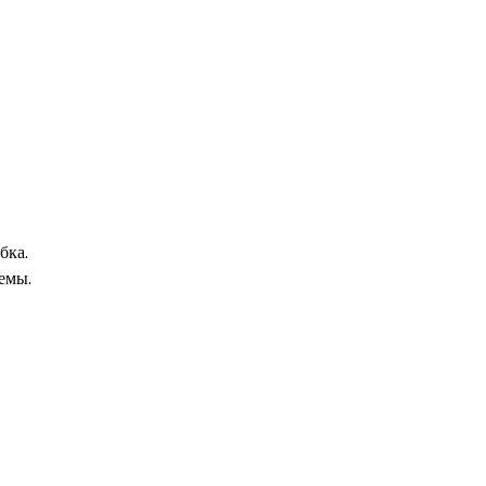
бка.
емы.