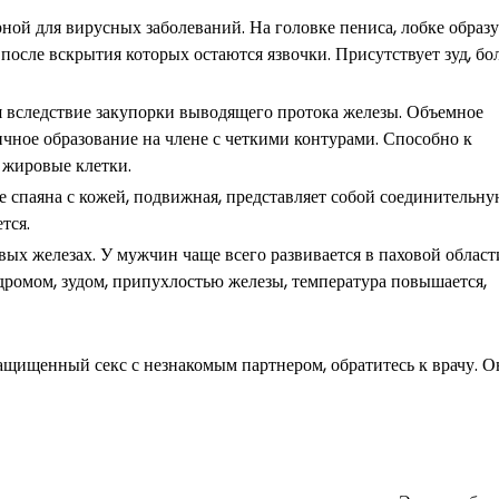
ной для вирусных заболеваний. На головке пениса, лобке образ
осле вскрытия которых остаются язвочки. Присутствует зуд, бо
ся вследствие закупорки выводящего протока железы. Объемное
чное образование на члене с четкими контурами. Способно к
 жировые клетки.
 спаяна с кожей, подвижная, представляет собой соединительну
тся.
ых железах. У мужчин чаще всего развивается в паховой област
дромом, зудом, припухлостью железы, температура повышается,
ащищенный секс с незнакомым партнером, обратитесь к врачу. О