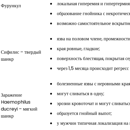
локальная гиперемия и гипертермия
Фурункул
образование гнойника с некротичес
возможно самостоятельное вскрытие
язва на половом члене, промежности
края ровные, гладкие;
Сифилис – твердый
поверхность блестящая, покрытая с
шанкр
через 1,5 месяца происходит регресс
болезненные язвы с неровными кра
могут сливаться в одну;
Заражение
Haemophilus
эрозии кровоточат и могут сливатьс
ducreyi – мягкий
образуется гнойный выпот;
шанкр
у мужчин типичная локализация на 