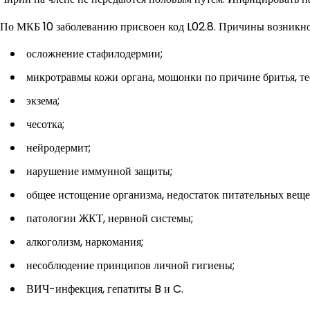
По МКБ 10 заболеванию присвоен код L02.8. Причины возникно
осложнение стафилодермии;
микротравмы кожи органа, мошонки по причине бритья, тес
экзема;
чесотка;
нейродермит;
нарушение иммунной защиты;
общее истощение организма, недостаток питательных веще
патологии ЖКТ, нервной системы;
алкоголизм, наркомания;
несоблюдение принципов личной гигиены;
ВИЧ-инфекция, гепатиты B и C.