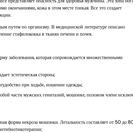
нисе представляет опасность для здоровья мужчины. Эта зона бог
 окончаниями, кожа в этом месте тонкая. Все это создает
кции.
ным путем по организму. В медицинской литературе описано
ление стафилококка в тканях печени и почек.
орму заболевания, которая сопровождается множественными
дает эстетическая сторона;
неудобство при ходьбе, ношении одежды;
юбой части мужских гениталий, мошонке, половом члене исключ
ная форма некроза мошонки. Летальность составляет от 50 до 8
антибиотикотерапии;