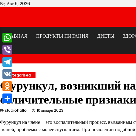
Перейти
Вс, Авг 9, 2026
к
содержимому
ГЛАВНАЯ
ПРОДУКТЫ ПИТАНИЯ
ДИЕТЫ
ЗДОР
WhatsApp
Viber
Telegram
Uncategorised
Фурункул, возникший на
VK
отличительные признаки
Odnoklassniki
Отправить
studiohallo_
10 января 2023
Фурункул на члене – это воспалительный процесс, вызванным 
тканей, проблемы с мочеиспусканием. При появлении подобной 