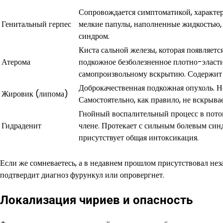
Сопровождается симптоматикой, характер
Генитальный герпес
мелкие папулы, наполненные жидкостью, п
синдром.
Киста сальной железы, которая появляет
Атерома
подкожное безболезненное плотно-эласти
самопроизвольному вскрытию. Содержит
Доброкачественная подкожная опухоль. Не
Жировик (липома)
Самостоятельно, как правило, не вскрывае
Гнойный воспалительный процесс в потов
Гидраденит
члене. Протекает с сильным болевым син
присутствует общая интоксикация.
Если же сомневаетесь, а в недавнем прошлом присутствовал нез
подтвердит диагноз фурункул или опровергнет.
Локализация чириев и опасность