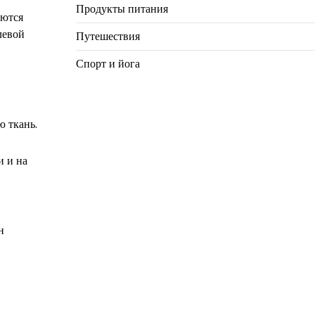
Продукты питания
уются
левой
Путешествия
Спорт и йога
ю ткань.
и и на
н