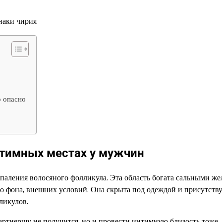
о опасно
нтимных местах у мужчин
паления волосяного фолликула. Эта область богата сальными же
 фона, внешних условий. Она скрыта под одеждой и присутству
ликулов.
ртнершу не получится, но и провести интимную близость тоже.