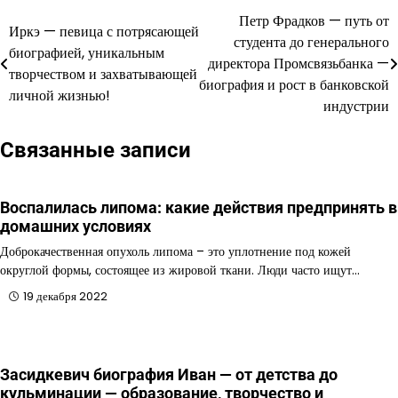
Петр Фрадков — путь от
Навигация
Иркэ — певица с потрясающей
студента до генерального
биографией, уникальным
по
директора Промсвязьбанка —
творчеством и захватывающей
биография и рост в банковской
записям
личной жизнью!
индустрии
Связанные записи
Воспалилась липома: какие действия предпринять в
домашних условиях
Доброкачественная опухоль липома – это уплотнение под кожей
округлой формы, состоящее из жировой ткани. Люди часто ищут…
19 декабря 2022
Засидкевич биография Иван — от детства до
кульминации — образование, творчество и