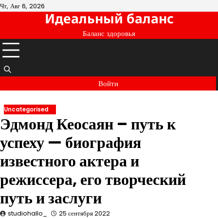
Перейти
Чт, Авг 6, 2026
Идеальный баланс
к
содержимому
Баланс здоровья
Войти
Uncategorised
Эдмонд Кеосаян – путь к
успеху — биография
известного актера и
режиссера, его творческий
путь и заслуги
studiohallo_
25 сентября 2022