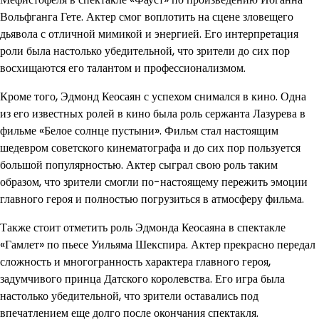
Вольфганга Гете. Актер смог воплотить на сцене зловещего
дьявола с отличной мимикой и энергией. Его интерпретация
роли была настолько убедительной, что зрители до сих пор
восхищаются его талантом и профессионализмом.
Кроме того, Эдмонд Кеосаян с успехом снимался в кино. Одна
из его известных ролей в кино была роль сержанта Лазурева в
фильме «Белое солнце пустыни». Фильм стал настоящим
шедевром советского кинематографа и до сих пор пользуется
большой популярностью. Актер сыграл свою роль таким
образом, что зрители смогли по-настоящему пережить эмоции
главного героя и полностью погрузиться в атмосферу фильма.
Также стоит отметить роль Эдмонда Кеосаяна в спектакле
«Гамлет» по пьесе Уильяма Шекспира. Актер прекрасно передал
сложность и многогранность характера главного героя,
задумчивого принца Датского королевства. Его игра была
настолько убедительной, что зрители оставались под
впечатлением еще долго после окончания спектакля.