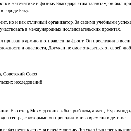
ь к математике и физике. Благодаря этим талантам, он был при
в городе Баку.
дент, но и как отличный организатор. За своими учебными успех
участвовать в международных исследовательских проектах.
л призван в армию и отправлен на фронт. Он прослужил в воен
 сложности и опасности, Догукан не смог отказаться от своей лю
я, Советский Союз
льских исследований
ции. Его отец, Мехмед гюнгер, был рыбаком, а мать, Нур аманда,
дна сестра, с которыми он проводил много времени в детстве.
сь обеспечить детям всё необходимое. Догукан был очень актив