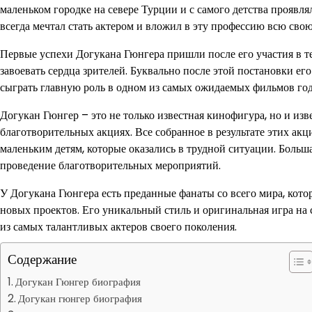
маленьком городке на севере Турции и с самого детства проявл
всегда мечтал стать актером и вложил в эту профессию всю сво
Первые успехи Догукана Гюнгера пришли после его участия в те
завоевать сердца зрителей. Буквально после этой постановки е
сыграть главную роль в одном из самых ожидаемых фильмов год
Догукан Гюнгер – это не только известная кинофигура, но и из
благотворительных акциях. Все собранное в результате этих акц
маленьким детям, которые оказались в трудной ситуации. Больша
проведение благотворительных мероприятий.
У Догукана Гюнгера есть преданные фанаты со всего мира, кото
новых проектов. Его уникальный стиль и оригинальная игра на 
из самых талантливых актеров своего поколения.
Содержание
Догукан Гюнгер биография
Догукан гюнгер биография