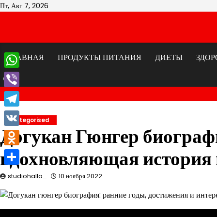
Перейти
Пт, Авг 7, 2026
к
содержимому
ГЛАВНАЯ
ПРОДУКТЫ ПИТАНИЯ
ДИЕТЫ
ЗДОР
WhatsApp
Viber
Telegram
Uncategorised
Догукан Гюнгер биографи
VK
вдохновляющая история 
Odnoklassniki
Отправить
studiohallo_
10 ноября 2022