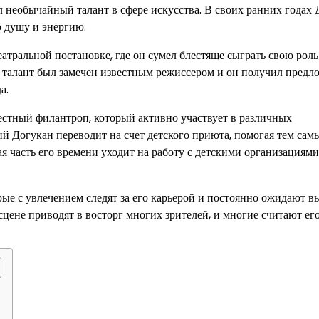
ял необычайный талант в сфере искусства. В своих ранних годах
ю душу и энергию.
атральной постановке, где он сумел блестяще сыграть свою роль
го талант был замечен известным режиссером и он получил предл
а.
вестный филантроп, который активно участвует в различных
ий Догукан переводит на счет детского приюта, помогая тем сам
я часть его времени уходит на работу с детскими организациями
рые с увлечением следят за его карьерой и постоянно ожидают в
сцене приводят в восторг многих зрителей, и многие считают ег