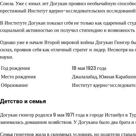
Союза. Уже с юных лет Догукан проявил необычайную способност
престижный Институт ядерно-исследовательских исследований 
В Институте Догукан показал себя не только как одаренный сту
социальной активностью он получил стипендию и возможность 
Однако уже в начале Второй мировой войны Догукан Гюнгер бы
силах, проявив себя как отличный стратег и лидер. Несмотря на
науки.
Год рождения
18 мая 1923 года
Место рождения
Джалалабад, Южная Карабахи
Образование
Институт ядерно-исследовате
Детство и семья
Догукан гюнгер родился 9 мая 1971 года в городе Истанбул в Тур
занималась домашним хозяйством. У Догукана было два брата и о
Семья гюнгеров жила в скромных условиях, но родители старали