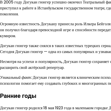
В 2005 году Догукан гюнгер успешно окончил Театральный факу
приступил к работе в Истанбульском государственном театре, гд
поколения.
Огромную известность Догукану принесла роль Илкера Бейголя
он получил благодаря превосходной игре и способности передат
кумиром.
Догукан гюнгер также снялся в таких известных турецких сериал
Сегодня Догукан гюнгер — одна из самых популярных и узнава
Несмотря на успехи и популярность, Догукан гюнгер сохраняет 
расширить свой актёрский репертуар.
Уникальный факт:
Догукан гюнгер является клиническим психол
психологии помогает ему создавать глубоких и многогранных п
Ранние годы
Догукан гюнгер родился 18 мая 1923 года в маленьком городке 