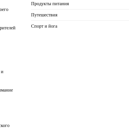
Продукты питания
оего
Путешествия
Спорт и йога
зрителей
 и
имание
ского