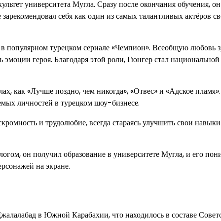
льтет университета Мугла. Сразу после окончания обучения, он
е зарекомендовал себя как один из самых талантливых актёров св
 в популярном турецком сериале «Чемпион». Всеобщую любовь 
ь эмоции героя. Благодаря этой роли, Гюнгер стал национальной
ах, как «Лучше поздно, чем никогда», «Отвес» и «Адское пламя».
емых личностей в турецком шоу-бизнесе.
скромность и трудолюбие, всегда стараясь улучшить свои навыки
огом, он получил образование в университете Мугла, и его пон
ерсонажей на экране.
Джалалабад в Южной Карабахии, что находилось в составе Совет