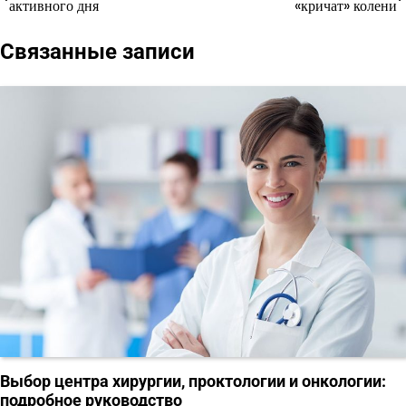
активного дня
«кричат» колени
по
Связанные записи
записям
Выбор центра хирургии, проктологии и онкологии:
подробное руководство