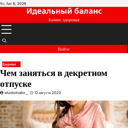
Перейти
Чт, Авг 6, 2026
Идеальный баланс
к
содержимому
Баланс здоровья
Войти
Здоровье
Чем заняться в декретном
отпуске
studiohallo_
12 августа 2023