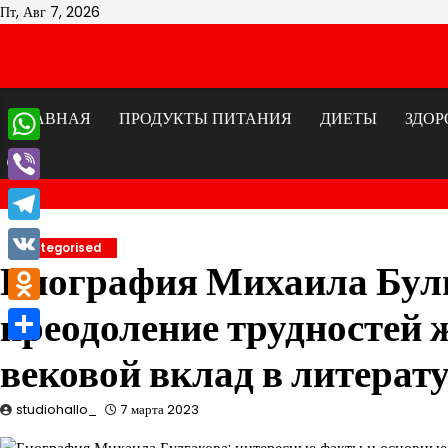
Перейти
Пт, Авг 7, 2026
к
содержимому
ГЛАВНАЯ
ПРОДУКТЫ ПИТАНИЯ
ДИЕТЫ
ЗДОР
WhatsApp
Viber
Telegram
Uncategorised
Биография Михаила Булг
VK
преодоление трудностей
Odnoklassniki
Отправить
вековой вклад в литерат
studiohallo_
7 марта 2023