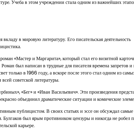
атуре. Учеба в этом учреждении стала одним из важнейших этапо
 вкладу в мировую литературу. Его писательская деятельность
лицистика.
роман «Мастер и Маргарита», который стал его визитной карточ
 Роман был написан в трудные для писателя времена запретов и 
ет только в 1966 году, а вскоре после этого стал одним из самы
 всей советской литературы.
урбиных», «Бег» и «Иван Васильевич». Эти произведения предст
прекрасно объединил драматические ситуации и комические элем
тивным публицистом. В своих статьях и эссе он обсуждал самые
. Булгаков был ярым противником цензуры и никогда не робел п
ельской карьере.