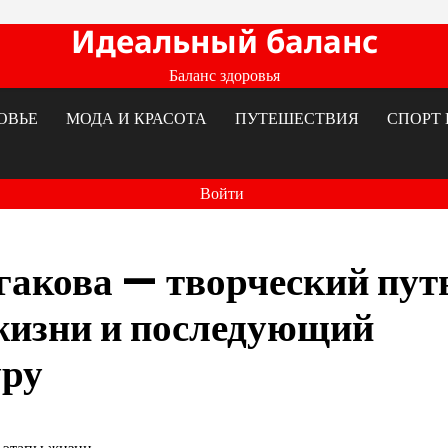
Идеальный баланс
Баланс здоровья
ОВЬЕ
МОДА И КРАСОТА
ПУТЕШЕСТВИЯ
СПОРТ 
Войти
акова — творческий пут
 жизни и последующий
уру