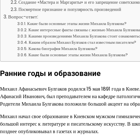
Создание «Мастера и Маргариты» и его запрещение советским
Посмертное признание и популярность произведений
Вопрос-ответ:
Какие были основные этапы жизни Михаила Булгакова?
Какие интересные факты связаны с жизнью Михаила Булгаков
Какими произведениями Михаила Булгакова стоит ознакомить
Каким образом Михаил Булгаков стал известным писателем?
Какова биография Михаила Булгакова?
Какие были основные этапы жизни Михаила Булгакова?
Ранние годы и образование
Михаил Афанасьевич Булгаков родился 15 мая 1891 года в Киеве.
Афанасий Иванович, был преподавателем на кафедре патологиче
Родители Михаила Булгакова положили большой акцент на образ
Михаил начал свое образование в Киевском мужском гимназическ
большой интерес к литературе и писательскому искусству. В шк
позднее опубликовывал в газетах и журналах.