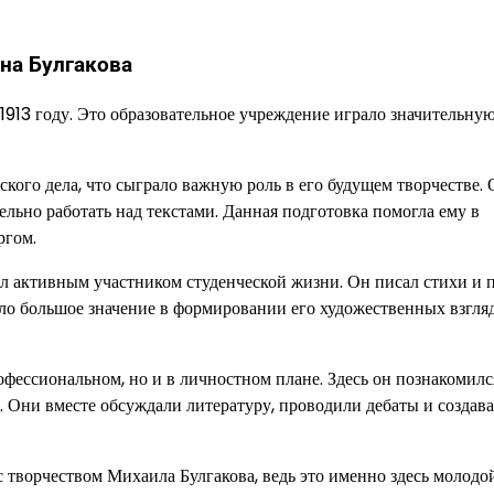
на Булгакова
913 году. Это образовательное учреждение играло значительную
кого дела, что сыграло важную роль в его будущем творчестве.
льно работать над текстами. Данная подготовка помогла ему в
ргом.
л активным участником студенческой жизни. Он писал стихи и п
ело большое значение в формировании его художественных взгля
офессиональном, но и в личностном плане. Здесь он познакомилс
. Они вместе обсуждали литературу, проводили дебаты и создав
 творчеством Михаила Булгакова, ведь это именно здесь молодо