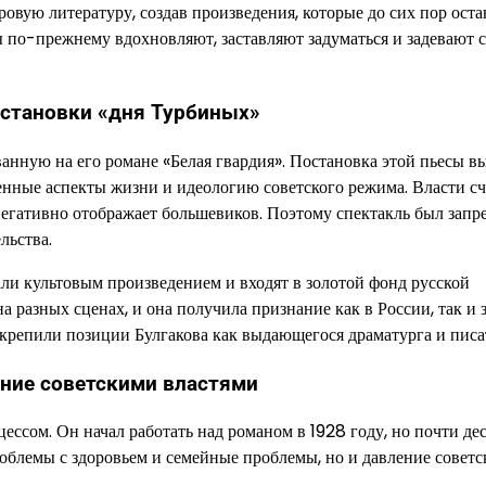
овую литературу, создав произведения, которые до сих пор ост
 по-прежнему вдохновляют, заставляют задуматься и задевают 
остановки «дня Турбиных»
ванную на его романе «Белая гвардия». Постановка этой пьесы в
енные аспекты жизни и идеологию советского режима. Власти сч
негативно отображает большевиков. Поэтому спектакль был запре
льства.
али культовым произведением и входят в золотой фонд русской
 разных сценах, и она получила признание как в России, так и 
укрепили позиции Булгакова как выдающегося драматурга и писа
ение советскими властями
ссом. Он начал работать над романом в 1928 году, но почти дес
облемы с здоровьем и семейные проблемы, но и давление советс