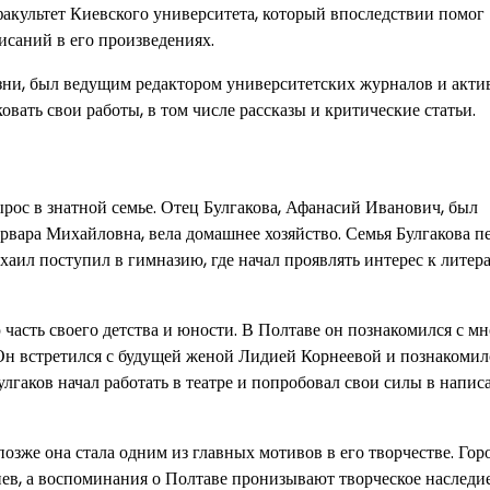
акультет Киевского университета, который впоследствии помог
исаний в его произведениях.
изни, был ведущим редактором университетских журналов и акти
вать свои работы, в том числе рассказы и критические статьи.
ырос в знатной семье. Отец Булгакова, Афанасий Иванович, был
рвара Михайловна, вела домашнее хозяйство. Семья Булгакова п
хаил поступил в гимназию, где начал проявлять интерес к литер
часть своего детства и юности. В Полтаве он познакомился с м
 Он встретился с будущей женой Лидией Корнеевой и познакомил
лгаков начал работать в театре и попробовал свои силы в напис
позже она стала одним из главных мотивов в его творчестве. Гор
ев, а воспоминания о Полтаве пронизывают творческое наследи