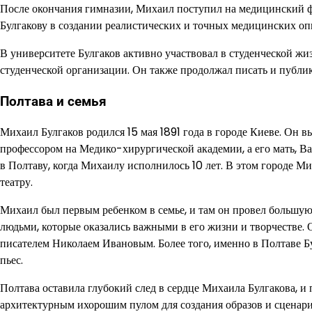
После окончания гимназии, Михаил поступил на медицинский ф
Булгакову в создании реалистических и точных медицинских оп
В университете Булгаков активно участвовал в студенческой ж
студенческой организации. Он также продолжал писать и публико
Полтава и семья
Михаил Булгаков родился 15 мая 1891 года в городе Киеве. Он в
профессором на Медико-хирургической академии, а его мать, Ва
в Полтаву, когда Михаилу исполнилось 10 лет. В этом городе Ми
театру.
Михаил был первым ребенком в семье, и там он провел большую 
людьми, которые оказались важными в его жизни и творчестве.
писателем Николаем Ивановым. Более того, именно в Полтаве Бу
пьес.
Полтава оставила глубокий след в сердце Михаила Булгакова, и 
архитектурным ихорошим пулом для создания образов и сценари