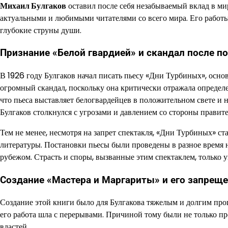
Михаил Булгаков
оставил после себя незабываемый вклад в мир
актуальными и любимыми читателями со всего мира. Его работы
глубокие струны души.
Признание «Белой гвардией» и скандал после п
В 1926 году Булгаков начал писать пьесу «Дни Турбиных», осно
огромный скандал, поскольку она критически отражала определ
что пьеса выставляет белогвардейцев в положительном свете и 
Булгаков столкнулся с угрозами и давлением со стороны правите
Тем не менее, несмотря на запрет спектакля, «Дни Турбиных» ст
литературы. Постановки пьесы были проведены в разное время на
рубежом. Страсть и споры, вызванные этим спектаклем, только 
Создание «Мастера и Маргариты» и его запрещ
Создание этой книги было для Булгакова тяжелым и долгим проце
его работа шла с перерывами. Причиной тому были не только пр
властей.