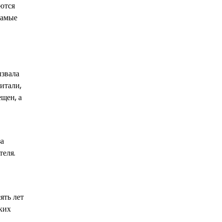
аются
самые
ызвала
итали,
щен, а
за
теля.
ять лет
ких