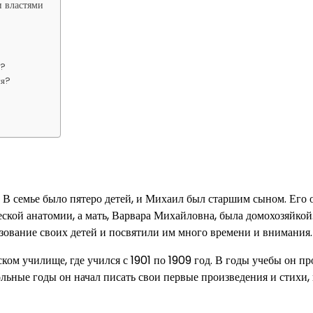
и властями
а?
ся?
 В семье было пятеро детей, и Михаил был старшим сыном. Его о
ской анатомии, а мать, Варвара Михайловна, была домохозяйкой
ование своих детей и посвятили им много времени и внимания.
ом училище, где учился с 1901 по 1909 год. В годы учебы он пр
ольные годы он начал писать свои первые произведения и стихи,