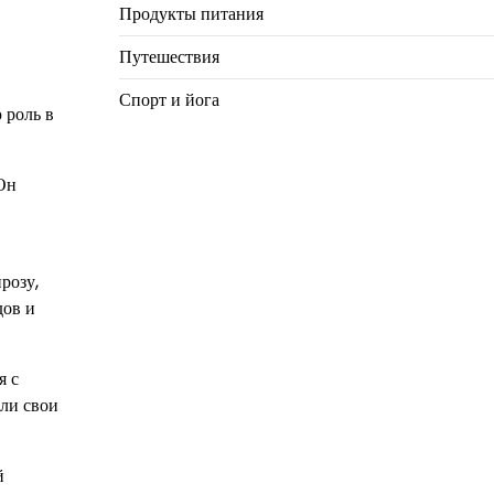
Продукты питания
Путешествия
Спорт и йога
 роль в
 Он
розу,
дов и
я с
али свои
й