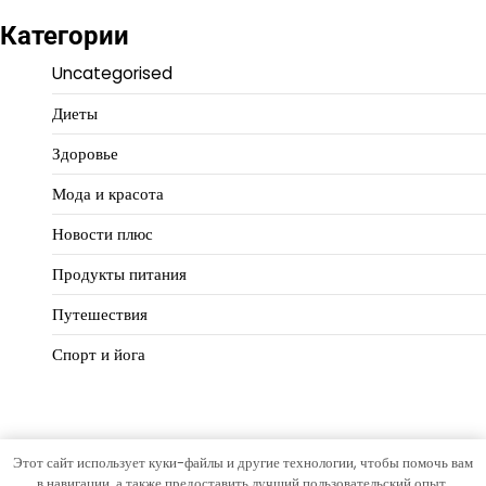
Категории
Uncategorised
Диеты
Здоровье
Мода и красота
Новости плюс
Продукты питания
Путешествия
Спорт и йога
Этот сайт использует куки-файлы и другие технологии, чтобы помочь вам
Copyright © 2026
Идеальный баланс
Тема Hourly News от
в навигации, а также предоставить лучший пользовательский опыт.