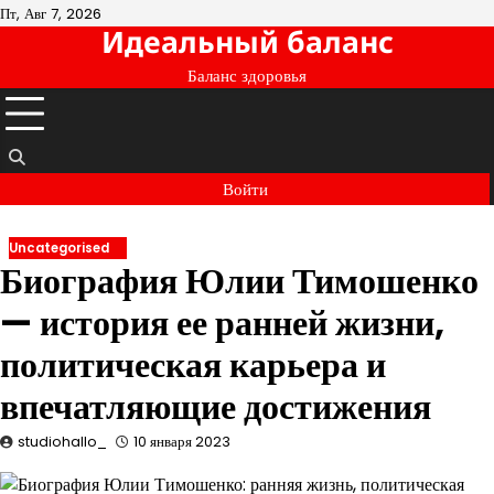
Перейти
Пт, Авг 7, 2026
Идеальный баланс
к
содержимому
Баланс здоровья
Войти
Uncategorised
Биография Юлии Тимошенко
— история ее ранней жизни,
политическая карьера и
впечатляющие достижения
studiohallo_
10 января 2023