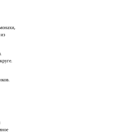
монахи,
 из
.
круге.
иков.
и
мное