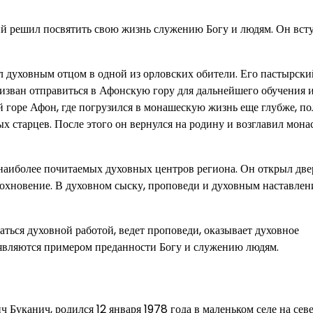
ий решил посвятить свою жизнь служению Богу и людям. Он вст
 духовным отцом в одной из орловских обители. Его пастырски
ризван отправиться в Афонскую гору для дальнейшего обучения 
й горе Афон, где погрузился в монашескую жизнь еще глубже, п
 старцев. После этого он вернулся на родину и возглавил мона
 наиболее почитаемых духовных центров региона. Он открыл две
дохновение. В духовном сыску, проповеди и духовным наставле
ться духовной работой, ведет проповеди, оказывает духовное
являются примером преданности Богу и служению людям.
 Буканич, родился 12 января 1978 года в маленьком селе на сев