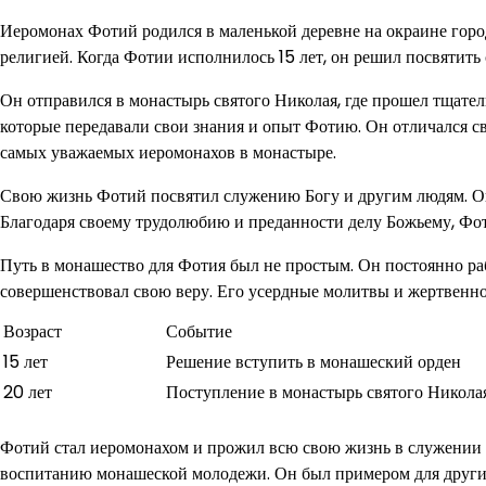
Иеромонах Фотий родился в маленькой деревне на окраине города
религией. Когда Фотии исполнилось 15 лет, он решил посвятить
Он отправился в монастырь святого Николая, где прошел тщате
которые передавали свои знания и опыт Фотию. Он отличался св
самых уважаемых иеромонахов в монастыре.
Свою жизнь Фотий посвятил служению Богу и другим людям. О
Благодаря своему трудолюбию и преданности делу Божьему, Фотий
Путь в монашество для Фотия был не простым. Он постоянно раб
совершенствовал свою веру. Его усердные молитвы и жертвенно
Возраст
Событие
15 лет
Решение вступить в монашеский орден
20 лет
Поступление в монастырь святого Никола
Фотий стал иеромонахом и прожил всю свою жизнь в служении 
воспитанию монашеской молодежи. Он был примером для других 