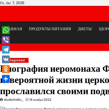
Перейти
Пт, Авг 7, 2026
к
содержимому
ГЛАВНАЯ
ПРОДУКТЫ ПИТАНИЯ
ДИЕТЫ
ЗДОР
WhatsApp
Viber
Telegram
Uncategorised
Биография иеромонаха Ф
VK
невероятной жизни церко
Odnoklassniki
Отправить
прославился своими под
studiohallo_
14 ноября 2022