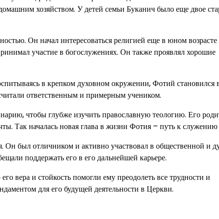
 домашним хозяйством. У детей семьи Буканич было еще двое ст
ностью. Он начал интересоваться религией еще в юном возрасте
принимал участие в богослужениях. Он также проявлял хорошие
оспитываясь в крепком духовном окружении, Фотий становился в
 считали ответственным и примерным учеником.
нарию, чтобы глубже изучить православную теологию. Его роди
ты. Так началась новая глава в жизни Фотия – путь к служению
. Он был отличником и активно участвовал в общественной и д
бещали поддержать его в его дальнейшей карьере.
го вера и стойкость помогли ему преодолеть все трудности и
ндаментом для его будущей деятельности в Церкви.