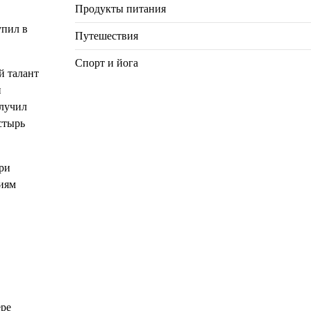
Продукты питания
упил в
Путешествия
Спорт и йога
й талант
и
олучил
стырь
ри
ниям
ере