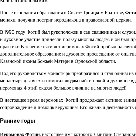
Константинопольским.
После окончания образования в Свято-Троицком Братстве, Фот
монахи, получив постриг иеродиакона в православной церкви.
В 1990 году Фотий был рукоположен в сан священника и служил
и духовное участие принесли пользу многим людям, и он был п
практики.В течение пяти лет иеромонах Фотий пробыл на свято
дополнительное образование и духовное просвещение от опытных
Казанской иконы Божьей Матери в Орловской области.
Под его руководством монастырь преобразился и стал одним из
монастыря для всех и помогал людям найти покой и духовное в
иеромонах Фотий оказал большое влияние на многих людей.
В настоящее время иеромонах Фотий продолжает активно занима
сопровождение и помощь верующим. Его жизнь и деятельность 
Ранние годы
Иеромонах Фотий
, настоящее имя которого Дмитрий Степанович