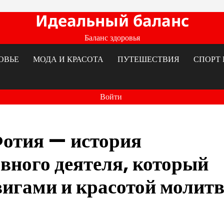
Идеальный баланс
Баланс здоровья
ОВЬЕ
МОДА И КРАСОТА
ПУТЕШЕСТВИЯ
СПОРТ 
Войти
отия — история
вного деятеля, который
вигами и красотой молит