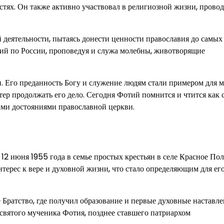
тях. Он также активно участвовал в религиозной жизни, прово
деятельности, пытаясь донести ценности православия до самых
ий по России, проповедуя и служа молебны, животворящие
. Его преданность Богу и служение людям стали примером для 
ер продолжать его дело. Сегодня Фотий помнится и чтится как с
ими достояниями православной церкви.
2 июня 1955 года в семье простых крестьян в селе Красное Пол
нтерес к вере и духовной жизни, что стало определяющим для ег
Братство, где получил образование и первые духовные наставле
 святого мученика Фотия, позднее ставшего патриархом