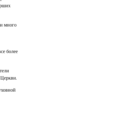
арших
 и много
се более
тели
 Церкви.
уховной