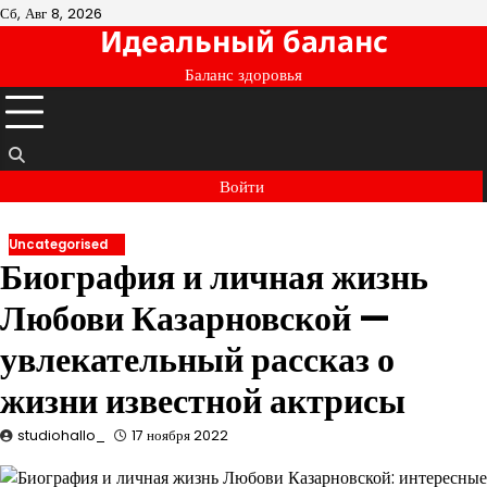
Перейти
Сб, Авг 8, 2026
Идеальный баланс
к
содержимому
Баланс здоровья
Войти
Uncategorised
Биография и личная жизнь
Любови Казарновской —
увлекательный рассказ о
жизни известной актрисы
studiohallo_
17 ноября 2022