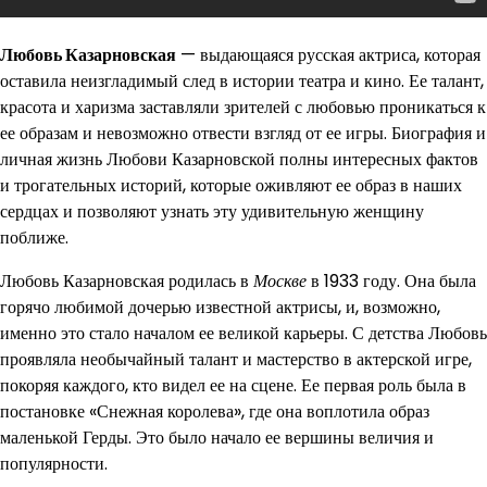
Любовь Казарновская
— выдающаяся русская актриса, которая
оставила неизгладимый след в истории театра и кино. Ее талант,
красота и харизма заставляли зрителей с любовью проникаться к
ее образам и невозможно отвести взгляд от ее игры. Биография и
личная жизнь Любови Казарновской полны интересных фактов
и трогательных историй, которые оживляют ее образ в наших
сердцах и позволяют узнать эту удивительную женщину
поближе.
Любовь Казарновская родилась в
Москве
в 1933 году. Она была
горячо любимой дочерью известной актрисы, и, возможно,
именно это стало началом ее великой карьеры. С детства Любовь
проявляла необычайный талант и мастерство в актерской игре,
покоряя каждого, кто видел ее на сцене. Ее первая роль была в
постановке «Снежная королева», где она воплотила образ
маленькой Герды. Это было начало ее вершины величия и
популярности.