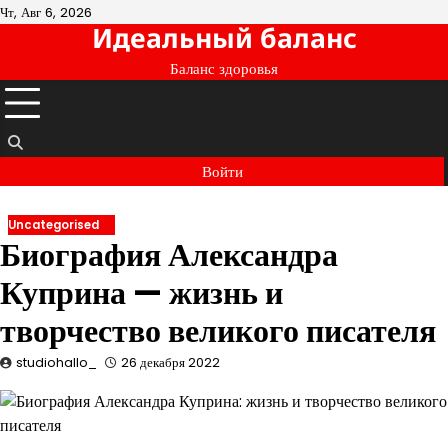
Перейти
Чт, Авг 6, 2026
Идеальный баланс
к
содержимому
Баланс здоровья
Войти
Uncategorised
Биография Александра
Куприна — жизнь и
творчество великого писателя
studiohallo_
26 декабря 2022