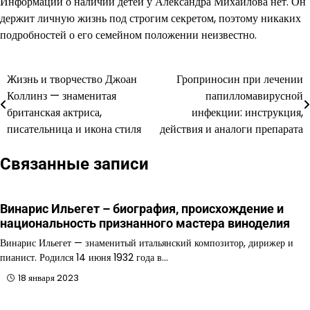
Информации о наличии детей у Александра Михайлова нет. Он
держит личную жизнь под строгим секретом, поэтому никаких
подробностей о его семейном положении неизвестно.
Жизнь и творчество Джоан
Гроприносин при лечении
Навигация
Коллинз — знаменитая
папилломавирусной
по
британская актриса,
инфекции: инструкция,
писательница и икона стиля
действия и аналоги препарата
записям
Связанные записи
Винарис Ильегет – биография, происхождение и
национальность признанного мастера виноделия
Винарис Ильегет — знаменитый итальянский композитор, дирижер и
пианист. Родился 14 июня 1932 года в…
18 января 2023