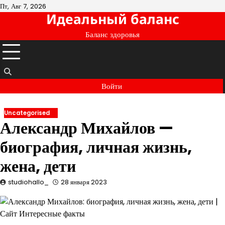
Перейти
Пт, Авг 7, 2026
Идеальный баланс
к
содержимому
Баланс здоровья
Войти
Uncategorised
Александр Михайлов —
биография, личная жизнь,
жена, дети
studiohallo_
28 января 2023