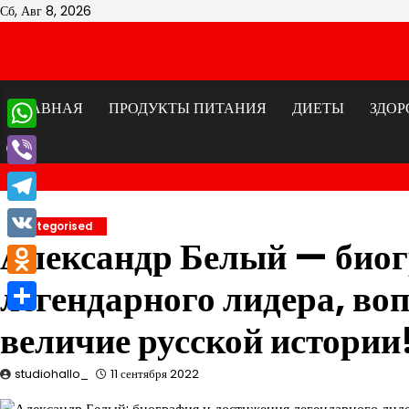
Перейти
Сб, Авг 8, 2026
к
содержимому
ГЛАВНАЯ
ПРОДУКТЫ ПИТАНИЯ
ДИЕТЫ
ЗДОР
WhatsApp
Viber
Telegram
Uncategorised
Александр Белый — биог
VK
легендарного лидера, воп
Odnoklassniki
Отправить
величие русской истории
studiohallo_
11 сентября 2022