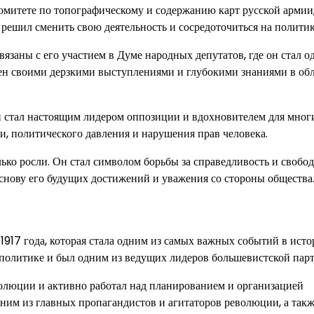
омитете по топографическому и содержанию карт русской армии,
 решил сменить свою деятельность и сосредоточиться на политик
язаны с его участием в Думе народных депутатов, где он стал о
ен своими дерзкими выступлениями и глубокими знаниями в об
 стал настоящим лидером оппозиции и вдохновителем для мног
и, политического давления и нарушения прав человека.
ко росли. Он стал символом борьбы за справедливость и свобод
основу его будущих достижений и уважения со стороны общества
917 года, которая стала одним из самых важных событий в ист
 политике и был одним из ведущих лидеров большевистской парт
олюции и активно работал над планированием и организацией
им из главных пропагандистов и агитаторов революции, а так