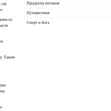
Продукты питания
 где
е.
Путешествия
дним из
Спорт и йога
ласти
их
у. Таким
.
ории
ии.
же