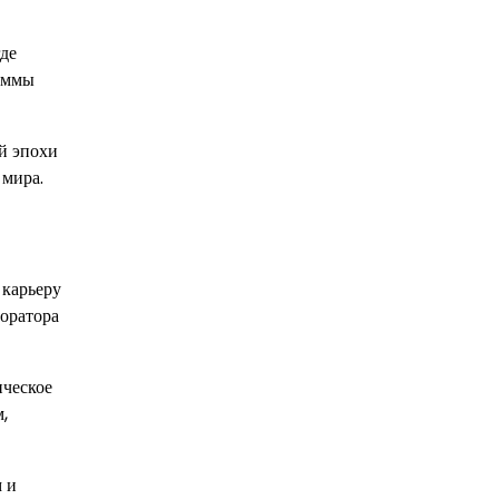
где
раммы
й эпохи
 мира.
 карьеру
оратора
ическое
,
 и