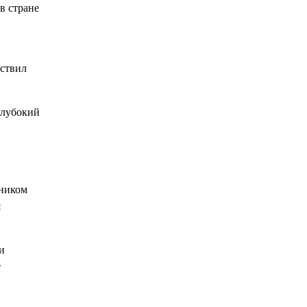
в стране
ествил
глубокий
тником
я
и
-