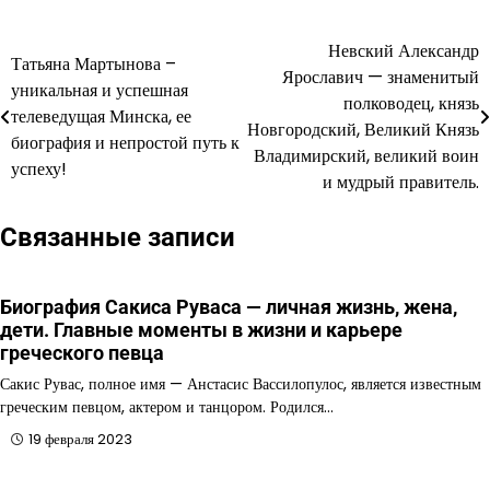
Невский Александр
Навигация
Татьяна Мартынова –
Ярославич — знаменитый
уникальная и успешная
по
полководец, князь
телеведущая Минска, ее
Новгородский, Великий Князь
записям
биография и непростой путь к
Владимирский, великий воин
успеху!
и мудрый правитель.
Связанные записи
Биография Сакиса Руваса — личная жизнь, жена,
дети. Главные моменты в жизни и карьере
греческого певца
Сакис Рувас, полное имя — Анстасис Вассилопулос, является известным
греческим певцом, актером и танцором. Родился…
19 февраля 2023