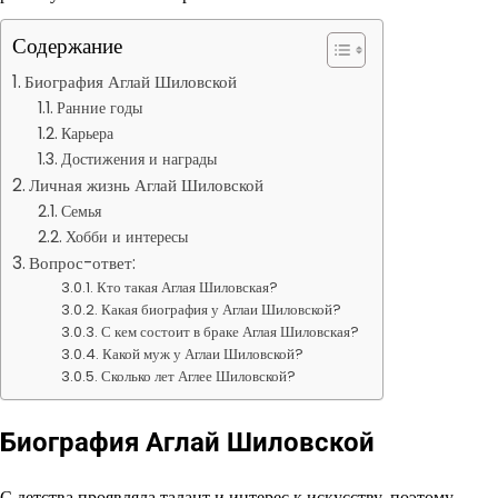
Содержание
Биография Аглай Шиловской
Ранние годы
Карьера
Достижения и награды
Личная жизнь Аглай Шиловской
Семья
Хобби и интересы
Вопрос-ответ:
Кто такая Аглая Шиловская?
Какая биография у Аглаи Шиловской?
С кем состоит в браке Аглая Шиловская?
Какой муж у Аглаи Шиловской?
Сколько лет Аглее Шиловской?
Биография Аглай Шиловской
С детства проявляла талант и интерес к искусству, поэтому