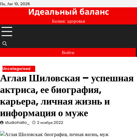
Перейти
Пн, Авг 10, 2026
Идеальный баланс
к
содержимому
Баланс здоровья
Войти
Uncategorised
Аглая Шиловская – успешная
актриса, ее биография,
карьера, личная жизнь и
информация о муже
studiohallo_
2 ноября 2022