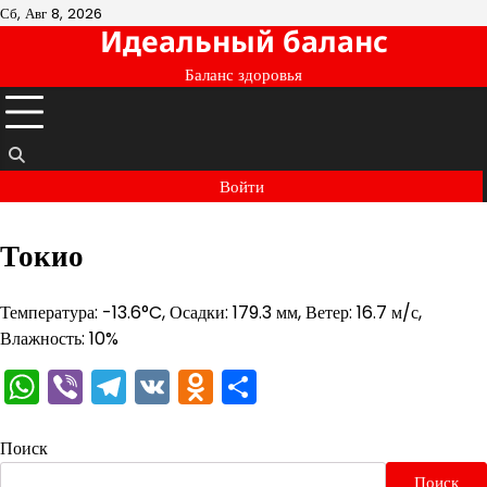
Перейти
Сб, Авг 8, 2026
Идеальный баланс
к
содержимому
Баланс здоровья
Войти
Токио
Температура: -13.6°C, Осадки: 179.3 мм, Ветер: 16.7 м/с,
Влажность: 10%
WhatsApp
Viber
Telegram
VK
Odnoklassniki
Отправить
Поиск
Поиск