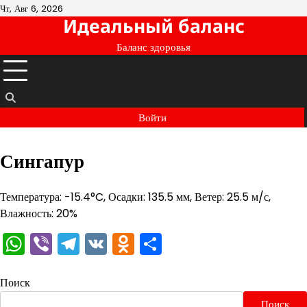
Перейти
Чт, Авг 6, 2026
Идеальный баланс
к
содержимому
Баланс здоровья
Войти
Сингапур
Температура: -15.4°C, Осадки: 135.5 мм, Ветер: 25.5 м/с,
Влажность: 20%
WhatsApp
Viber
Telegram
VK
Odnoklassniki
Отправить
Поиск
Поиск