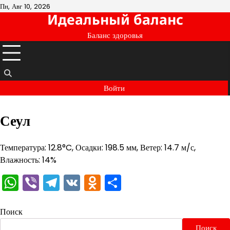
Перейти
Пн, Авг 10, 2026
Идеальный баланс
к
содержимому
Баланс здоровья
Войти
Сеул
Температура: 12.8°C, Осадки: 198.5 мм, Ветер: 14.7 м/с,
Влажность: 14%
WhatsApp
Viber
Telegram
VK
Odnoklassniki
Отправить
Поиск
Поиск