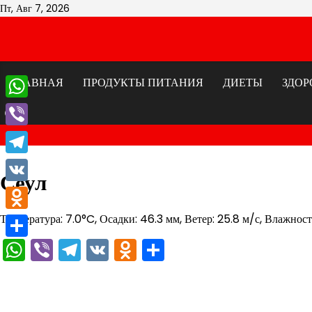
Перейти
Пт, Авг 7, 2026
к
содержимому
ГЛАВНАЯ
ПРОДУКТЫ ПИТАНИЯ
ДИЕТЫ
ЗДОР
WhatsApp
Viber
Telegram
Сеул
VK
Температура: 7.0°C, Осадки: 46.3 мм, Ветер: 25.8 м/с, Влажнос
Odnoklassniki
WhatsApp
Viber
Telegram
VK
Odnoklassniki
Отправить
Отправить