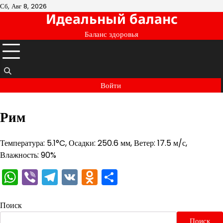
Перейти
Сб, Авг 8, 2026
Идеальный баланс
к
содержимому
Баланс здоровья
Войти
Рим
Температура: 5.1°C, Осадки: 250.6 мм, Ветер: 17.5 м/с,
Влажность: 90%
WhatsApp
Viber
Telegram
VK
Odnoklassniki
Отправить
Поиск
Поиск