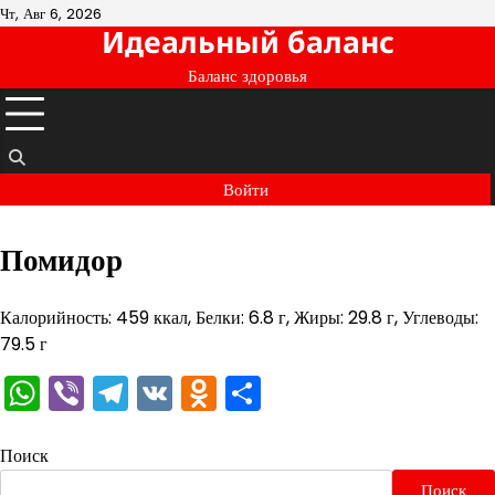
Перейти
Чт, Авг 6, 2026
Идеальный баланс
к
содержимому
Баланс здоровья
Войти
Помидор
Калорийность: 459 ккал, Белки: 6.8 г, Жиры: 29.8 г, Углеводы:
79.5 г
WhatsApp
Viber
Telegram
VK
Odnoklassniki
Отправить
Поиск
Поиск