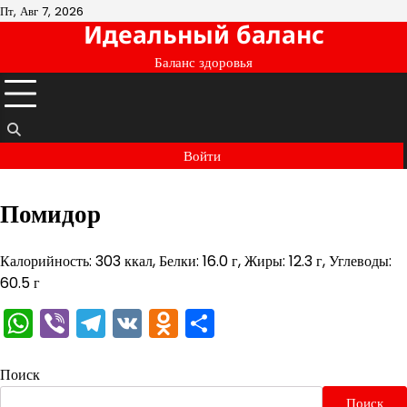
Перейти
Пт, Авг 7, 2026
Идеальный баланс
к
содержимому
Баланс здоровья
Войти
Помидор
Калорийность: 303 ккал, Белки: 16.0 г, Жиры: 12.3 г, Углеводы:
60.5 г
WhatsApp
Viber
Telegram
VK
Odnoklassniki
Отправить
Поиск
Поиск