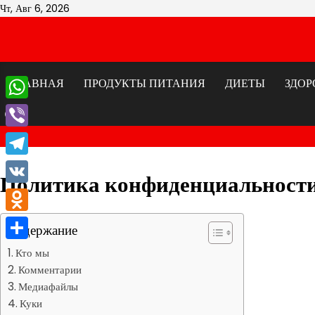
Перейти
Чт, Авг 6, 2026
к
содержимому
ГЛАВНАЯ
ПРОДУКТЫ ПИТАНИЯ
ДИЕТЫ
ЗДОР
WhatsApp
Viber
Telegram
Политика конфиденциальност
VK
Odnoklassniki
Содержание
Отправить
Кто мы
Комментарии
Медиафайлы
Куки