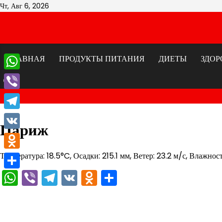
Перейти
Чт, Авг 6, 2026
к
содержимому
ГЛАВНАЯ
ПРОДУКТЫ ПИТАНИЯ
ДИЕТЫ
ЗДОР
WhatsApp
Viber
Telegram
Париж
VK
Температура: 18.5°C, Осадки: 215.1 мм, Ветер: 23.2 м/с, Влажнос
Odnoklassniki
WhatsApp
Viber
Telegram
VK
Odnoklassniki
Отправить
Отправить