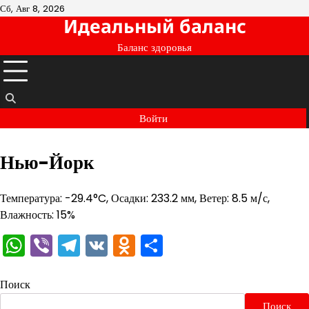
Перейти
Сб, Авг 8, 2026
Идеальный баланс
к
содержимому
Баланс здоровья
Войти
Нью-Йорк
Температура: -29.4°C, Осадки: 233.2 мм, Ветер: 8.5 м/с,
Влажность: 15%
WhatsApp
Viber
Telegram
VK
Odnoklassniki
Отправить
Поиск
Поиск