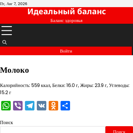
Перейти
Пт, Авг 7, 2026
Идеальный баланс
к
содержимому
Баланс здоровья
Войти
Молоко
Калорийность: 559 ккал, Белки: 16.0 г, Жиры: 23.9 г, Углеводы:
15.2 г
WhatsApp
Viber
Telegram
VK
Odnoklassniki
Отправить
Поиск
Поиск