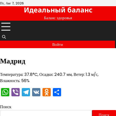
Перейти
Пт, Авг 7, 2026
Идеальный баланс
к
содержимому
Баланс здоровья
Войти
Мадрид
Температура: 37.8°C, Осадки: 240.7 мм, Ветер: 1.3 м/с,
Влажность: 56%
WhatsApp
Viber
Telegram
VK
Odnoklassniki
Отправить
Поиск
Поиск