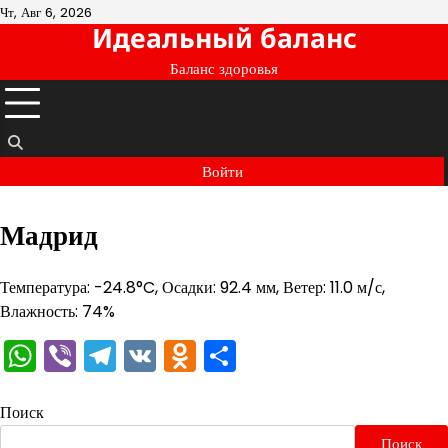
Перейти
Чт, Авг 6, 2026
Идеальный баланс
к
содержимому
Баланс здоровья
Войти
Мадрид
Температура: -24.8°C, Осадки: 92.4 мм, Ветер: 11.0 м/с,
Влажность: 74%
WhatsApp
Viber
Telegram
VK
Odnoklassniki
Отправить
Поиск
Поиск