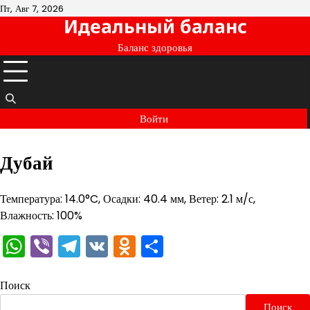
Перейти
Пт, Авг 7, 2026
Идеальный баланс
к
содержимому
Баланс здоровья
Войти
Дубай
Температура: 14.0°C, Осадки: 40.4 мм, Ветер: 2.1 м/с,
Влажность: 100%
WhatsApp
Viber
Telegram
VK
Odnoklassniki
Отправить
Поиск
Поиск