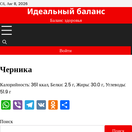
Перейти
Сб, Авг 8, 2026
Идеальный баланс
к
содержимому
Баланс здоровья
Войти
Черника
Калорийность: 361 ккал, Белки: 2.5 г, Жиры: 30.0 г, Углеводы:
51.9 г
WhatsApp
Viber
Telegram
VK
Odnoklassniki
Отправить
Поиск
Поиск